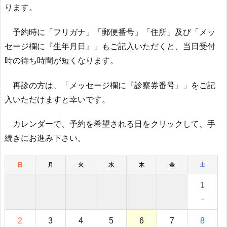
ります。
予約時に「フリガナ」「郵便番号」「住所」及び「メッ
セージ欄に『生年月日』」もご記入いただくと、当日受付
時の待ち時間が短くなります。
再診の方は、「メッセージ欄に『診察券番号』」をご記
入いただけますと幸いです。
カレンダーで、予約を希望される日をクリックして、手
続きにお進み下さい。
日
月
火
水
木
金
土
1
－
2
3
4
5
6
7
8