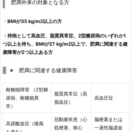
肥満外来の対象となる方
・
BMIが35 kg/m2以上の方
・持病として高血圧、脂質異常症、2型糖尿病のいずれか1
つ以上を持ち、BMIが27 kg/m2以上で、肥満に関連する健
康障害が2つ以上ある方
※ 肥満に関連する健康障害
耐糖能障害 （2型糖
脂質異常症（高
尿病、耐糖能異
高血圧症
脂血症）
常）
冠動脈疾患（心
脳梗塞または
高尿酸血症（痛風
筋梗塞、狭心
一過性脳虚血
も含む）