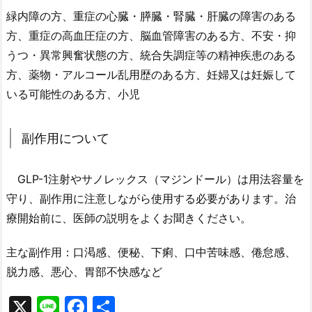
緑内障の方、重症の心臓・膵臓・腎臓・肝臓の障害のある
方、重症の高血圧症の方、脳血管障害のある方、不安・抑
うつ・異常興奮状態の方、統合失調症等の精神疾患のある
方、薬物・アルコール乱用歴のある方、妊婦又は妊娠して
いる可能性のある方、小児
副作用について
GLP-1注射やサノレックス（マジンドール）は用法容量を
守り、副作用に注意しながら使用する必要があります。治
療開始前に、医師の説明をよくお聞きください。
主な副作用：口渇感、便秘、下痢、口中苦味感、倦怠感、
脱力感、悪心、胃部不快感など
X
Li
F
共