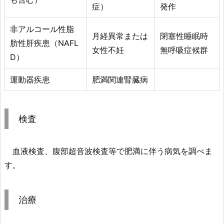
症）
発作
非アルコール性脂
月経異常または
閉塞性睡眠時
肪性肝疾患（NAFL
女性不妊
無呼吸症候群
D）
運動器疾患
肥満関連腎臓病
検査
血液検査、腹部超音波検査等で肥満に伴う病気を調べま
す。
治療