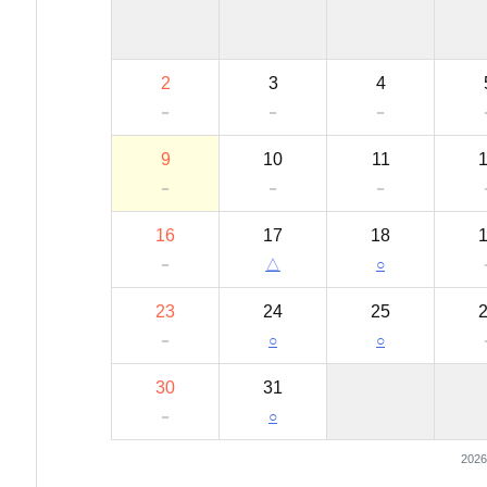
2
3
4
－
－
－
9
10
11
－
－
－
16
17
18
－
△
○
23
24
25
－
○
○
30
31
－
○
202