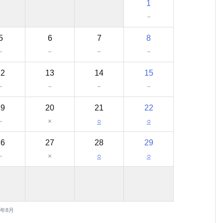
1
－
5
6
7
8
－
－
－
－
12
13
14
15
－
－
－
－
19
20
21
22
－
×
○
○
26
27
28
29
－
×
○
○
6年8月