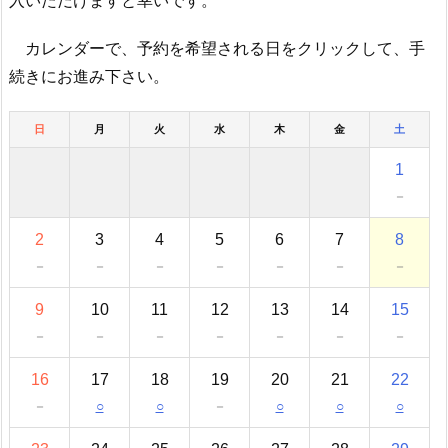
カレンダーで、予約を希望される日をクリックして、手
続きにお進み下さい。
日
月
火
水
木
金
土
1
－
2
3
4
5
6
7
8
－
－
－
－
－
－
－
9
10
11
12
13
14
15
－
－
－
－
－
－
－
16
17
18
19
20
21
22
－
○
○
－
○
○
○