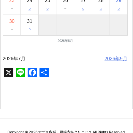
23
24
25
26
27
28
29
－
○
○
－
○
○
○
30
31
－
○
2026年8月
2026年7月
2026年9月
X
Li
F
共
n
a
有
e
c
e
b
o
o
Copyright ©
2026
すずき内科・胃腸内科クリニック
All Rights Reserved.