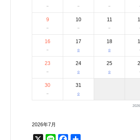
－
－
－
9
10
11
－
－
－
16
17
18
－
○
○
23
24
25
－
○
○
30
31
－
○
202
2026年7月
X
Li
F
共