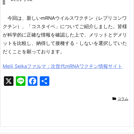
今回は、新しいmRNAウイルスワクチン（レプリコンワ
クチン）、「コスタイベ」についてご紹介しました。皆様
が科学的に正確な情報を確認した上で、メリットとデメリ
ットを比較し、納得して接種する・しないを選択していた
だくことを願っております。
Meiji Seikaファルマ：次世代mRNAワクチン情報サイト
X
Li
F
共
n
a
有
e
c
コラム
e
b
o