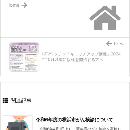
o
Home
k
Prev
HPVワクチン「キャッチアップ接種」2024
年10月以降に接種を開始する方へ
関連記事
令和6年度の横浜市がん検診について
令和6年4月1日より、新年度のがん検診を実施し